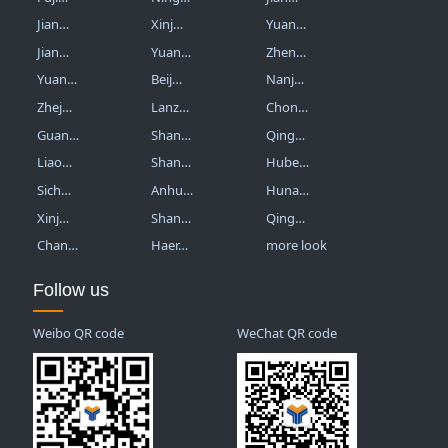
Jian…
Xinj…
Yuan…
Jian…
Yuan…
Zhen…
Yuan…
Beij…
Nanj…
Zhej…
Lanz…
Chon…
Guan…
Shan…
Qing…
Liao…
Shan…
Hube…
Sich…
Anhu…
Huna…
Xinj…
Shan…
Qing…
Chan…
Haer…
more look
Follow us
Weibo QR code
WeChat QR code