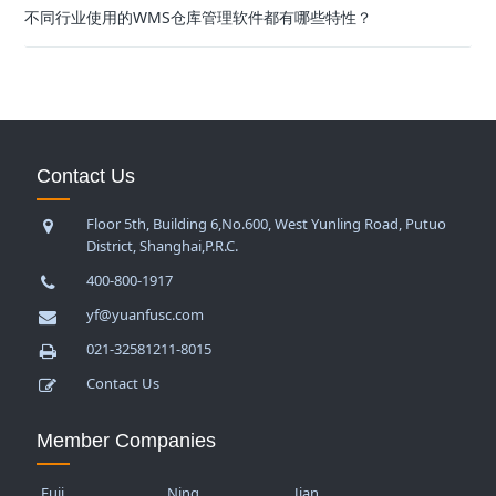
不同行业使用的WMS仓库管理软件都有哪些特性？
Contact Us
Floor 5th, Building 6,No.600, West Yunling Road, Putuo
District, Shanghai,P.R.C.
400-800-1917
yf@yuanfusc.com
021-32581211-8015
Contact Us
Member Companies
Fuji…
Ning…
Jian…